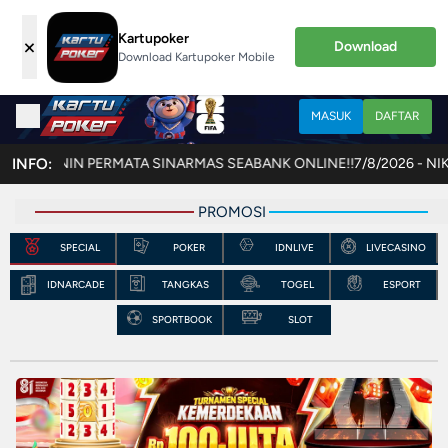
Kartupoker
×
Download
Download Kartupoker Mobile
MASUK
DAFTAR
CBC PANIN PERMATA SINARMAS SEABANK ONLINE!!
INFO:
7/8/2026 - NIKMA
PROMOSI
SPECIAL
POKER
IDNLIVE
LIVECASINO
IDNARCADE
TANGKAS
TOGEL
ESPORT
SPORTBOOK
SLOT